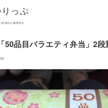
ゆりっぷ
」2段重ねの豪華駅弁
「50品目バラエティ弁当」2
駅弁