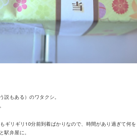
う説もある）のワタクシ。
。
つもギリギリ10分前到着ばかりなので、時間があり過ぎて何
と駅弁屋に。