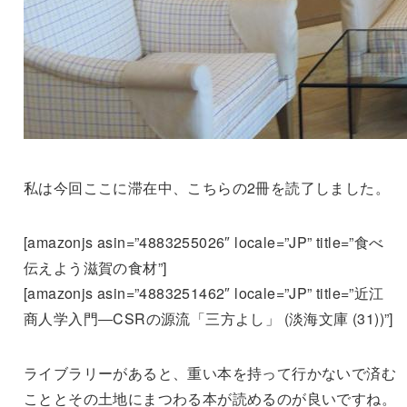
私は今回ここに滞在中、こちらの2冊を読了しました。
[amazonjs asin=”4883255026″ locale=”JP” title=”食べ
伝えよう滋賀の食材”]
[amazonjs asin=”4883251462″ locale=”JP” title=”近江
商人学入門―CSRの源流「三方よし」 (淡海文庫 (31))”]
ライブラリーがあると、重い本を持って行かないで済む
こととその土地にまつわる本が読めるのが良いですね。