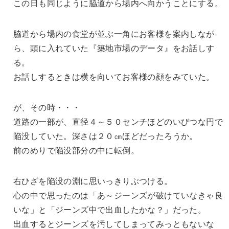
この日も同じように脇道から場内へ向かうことにする。
脇道から場内の食堂が並ぶ一角にお客様を案内しなが
ら、頭に入れていた『築地市場のデータ』をお話しす
る。
お話しするときは横を向いてお客様の顔をみていた。
が、その時・・・
道路の一部が、直径４～５０センチほどのいびつな円で
陥没していた。深さは２０㎝ほどだったろうか。
前のめりで陥没部分の中に転倒。
右ひざを陥没の淵に思いっきりぶつける。
心の中で思ったのは「あ～ジーンズが破けていなきゃ良
いな」と「ジーンズ中で出血したかな？」だった。
出血するとジーンズを汚してしまってみっともないな