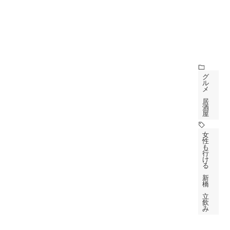
グ
ル
メ
居
酒
屋
女
性
も
行
け
る
新
橋
立
飲
み