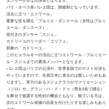
ダンサーが主な出演者となります。
パリ・オペラ座バレエ団は、階級制となっています。
頂点に立つ「エトワール」
重要な役を踊る「プルミエ・ダンスール（女性はプルミ
エール・ダンスーズ）」
役付きのダンサー「スジェ」
カドリーユのリーダー「コリフェ」
群舞の「カドリーユ」
このヒエラルキーの頂点に立つエトワール・プルミエー
ル・スジェまでの選抜メンバーとなります。
バレエ団はパリでの公演や、世界各国でのゲスト出演も
やっていますので、全員日本に来るのは難しいためもあ
りますし、実力のあるスジェクラスがヴァリエーション
（ソロ）や、グラン・パ・ド・ドゥ（男女2名で踊る）
を舞台で披露する恰好の機会ともなり、観ている方は、
次のエトワール候補の目星を付けたりする楽しみもあり