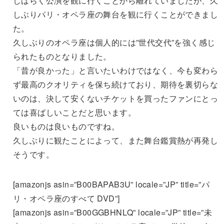
しばらく公演を観に行くことから離れていましたが、久
しぶりパリ・オペラ座の舞台を観に行くことができまし
た。
久しぶりのオペラ座は個人的には”世代交代”を強く感じ
られたものとなりました。
「昔が良かった」と言いたいわけではなく、今も変わら
ず最高のクオリティを保ち続けており、期待を裏切らな
いのは、決して安くないチケットを買ったファンにとっ
ては喜ばしいことだと思います。
良いものは良いものですね。
久しぶりに観たことによって、また舞台鑑賞熱が再発し
そうです。
[amazonjs asin=”B00BAPAB3U” locale=”JP” title=”パ
リ・オペラ座のすべて DVD”]
[amazonjs asin=”B00GGBHNLQ” locale=”JP” title=”未