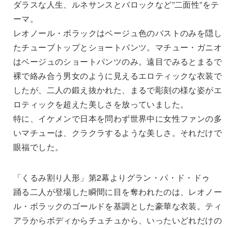
ダラスな人生、ルネサンスとバロックなど”二面性”をテ
ーマ。
レオノール・ボラックはベージュ色のバストのみを隠し
たチューブトップとショートパンツ。マチュー・ガニオ
はベージュのショートパンツのみ。遠目でみるとまるで
裸で絡み合う男女のように見えるエロティックな衣装で
したが、二人の鍛え抜かれた、まるで彫刻の様な姿がエ
ロティックを超えた美しさを放っていました。
特に、イケメンで日本を問わず世界中に女性ファンの多
いマチューは、クラクラするような美しさ。それだけで
眼福でした。
「くるみ割り人形」第2幕よりグラン・パ・ド・ドゥ
踊る二人が登場した瞬間に目を奪われたのは、レオノー
ル・ボラックのゴールドを基調とした豪華な衣装。ティ
アラからボディからチュチュから、いったいどれだけの