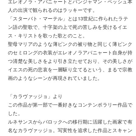
エレオノラ・アバニャートとバンジャマン・ペッシュ本
人の出演で観られるのはラッキーです。
「スターバト・マーテル」とは13世紀に作られたラテ
ン語の聖歌で、十字架の上で死の苦しみを受けるイエ
ス・キリストを歌った歌とのこと。
聖母マリアのような薄ピンクの被り物と同じく薄ピンク
のセミロングの衣装がエレオノラアバニャート自身が持
つ清楚な美しさをより引き立たせており、その美しさが
イエスの死の悲哀を一層駆り立てるという、まるで宗教
画のようなシーンが再現されていました。
「カラヴァッジョ」より
この作品が第一部で一番好きなコンテンポラリー作品で
した。
ルネサンスからバロックへの移行期に活躍した画家で有
名なカラヴァッジョ。写実性を追求した作品とスキャン