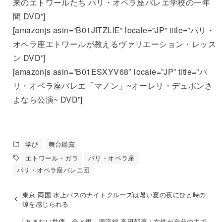
来のエトワールたち パリ・オペラ座バレエ学校の一年
間 DVD”]
[amazonjs asin=”B01JITZLIE” locale=”JP” title=”パリ・
オペラ座エトワールが教えるヴァリエーション・レッス
ン DVD”]
[amazonjs asin=”B01ESXYV68″ locale=”JP” title=”パ
リ・オペラ座バレエ「マノン」~オーレリ・デュポンさ
よなら公演~ DVD”]
学び
舞台鑑賞
エトワール・ガラ
パリ・オペラ座
パリ・オペラ座バレエ団
東京 両国 水上バスのナイトクルーズは暑い夏の夜にひと時の
涼を感じられる
「あきない世傳 金と銀」源流編 高田郁著：女性が自分の力で