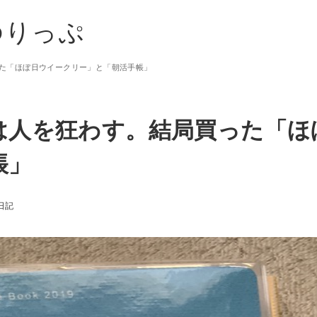
ゆりっぷ
た「ほぼ日ウイークリー」と「朝活手帳」
は人を狂わす。結局買った「ほ
帳」
日記