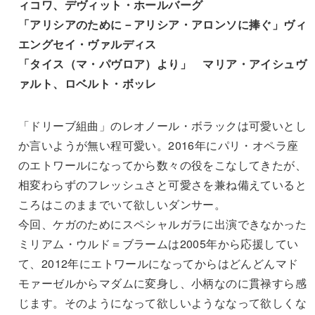
ィコワ、デヴィット・ホールバーグ
「アリシアのために－アリシア・アロンソに捧ぐ」ヴィ
エングセイ・ヴァルディス
「タイス（マ・パヴロア）より」 マリア・アイシュヴ
ァルト、ロベルト・ボッレ
「ドリーブ組曲」のレオノール・ボラックは可愛いとし
か言いようが無い程可愛い。2016年にパリ・オペラ座
のエトワールになってから数々の役をこなしてきたが、
相変わらずのフレッシュさと可愛さを兼ね備えていると
ころはこのままでいて欲しいダンサー。
今回、ケガのためにスペシャルガラに出演できなかった
ミリアム・ウルド＝ブラームは2005年から応援してい
て、2012年にエトワールになってからはどんどんマド
モァーゼルからマダムに変身し、小柄なのに貫禄すら感
じます。そのようになって欲しいようななって欲しくな