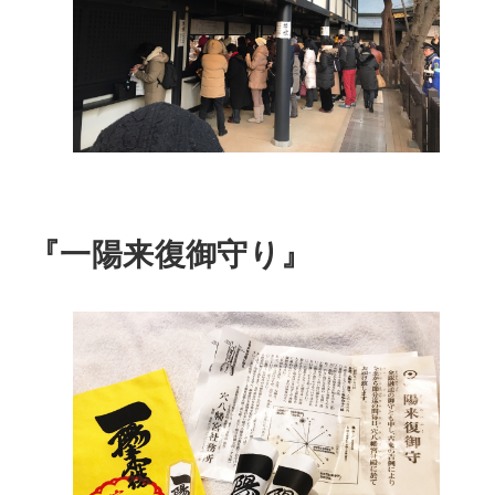
『一陽来復御守り』