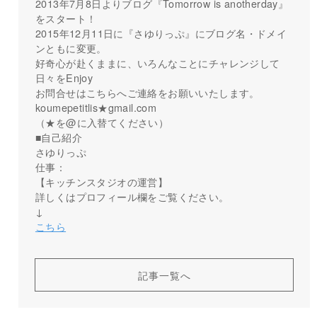
2013年7月8日よりブログ『Tomorrow is anotherday』
をスタート！
2015年12月11日に『さゆりっぷ』にブログ名・ドメイ
ンともに変更。
好奇心が赴くままに、いろんなことにチャレンジして
日々をEnjoy
お問合せはこちらへご連絡をお願いいたします。
koumepetitlis★gmail.com
（★を@に入替てください）
■自己紹介
さゆりっぷ
仕事：
【キッチンスタジオの運営】
詳しくはプロフィール欄をご覧ください。
↓
こちら
記事一覧へ