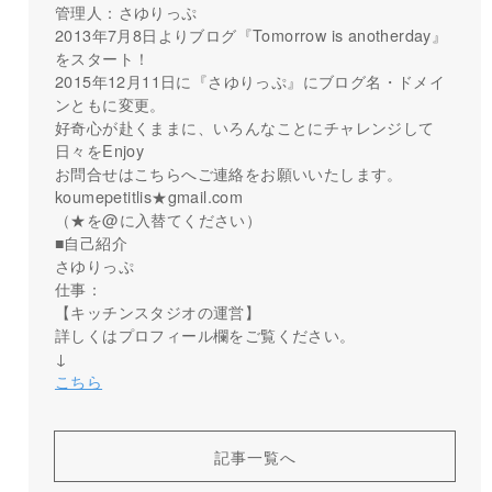
管理人：さゆりっぷ
2013年7月8日よりブログ『Tomorrow is anotherday』
をスタート！
2015年12月11日に『さゆりっぷ』にブログ名・ドメイ
ンともに変更。
好奇心が赴くままに、いろんなことにチャレンジして
日々をEnjoy
お問合せはこちらへご連絡をお願いいたします。
koumepetitlis★gmail.com
（★を@に入替てください）
■自己紹介
さゆりっぷ
仕事：
【キッチンスタジオの運営】
詳しくはプロフィール欄をご覧ください。
↓
こちら
記事一覧へ