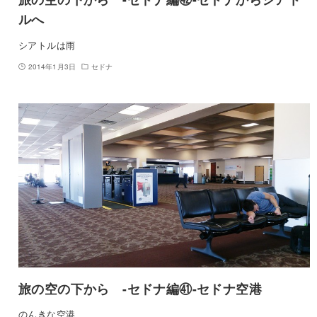
ルへ
シアトルは雨
2014年1月3日
セドナ
旅の空の下から -セドナ編㊶-セドナ空港
のんきな空港