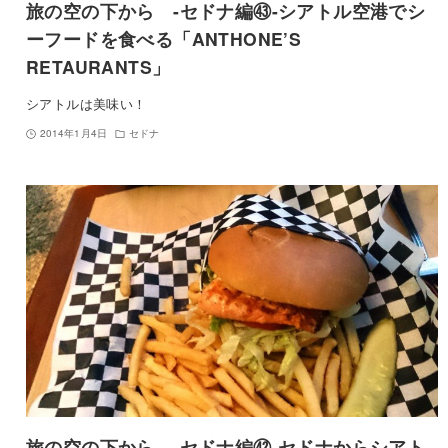
旅の空の下から -セドナ編㊸-シアトル空港でシ
ーフードを食べる「ANTHONE’S
RETAURANTS」
シアトルは美味い！
2014年1月4日
セドナ
旅の空の下から -セドナ編㊷-セドナからシアト