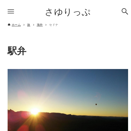
さゆりっぷ
ホーム
旅
海外
セドナ
駅弁