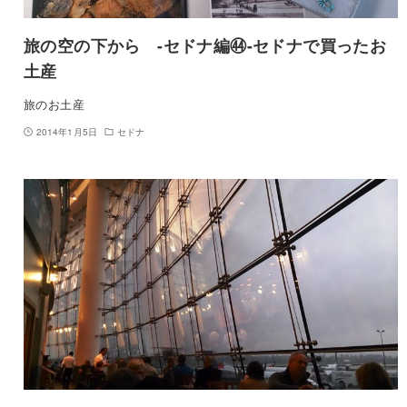
旅の空の下から -セドナ編㊹-セドナで買ったお
土産
旅のお土産
2014年1月5日
セドナ