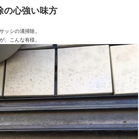
除の心強い味方
サッシの溝掃除。
が、こんな有様。