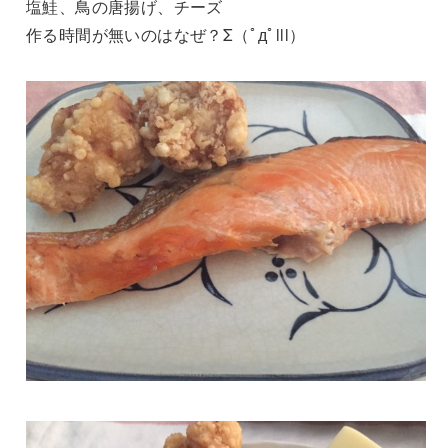
塩鮭、鳥の唐揚げ、チーズ
作る時間が無いのはなぜ？Σ（ﾟдﾟlll）