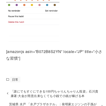
[amazonjs asin=”B072B8S2YN” locale=”JP” title=”小さ
な習慣”]
日常
「誰にでもすぐにできる100円ちゃりんちゃりん投資」石川貴
康著:大金が用意出来なくても小銭で小銭が稼げる本
茨城県 水戸 「水戸プラザホテル」：発明家エジソンの子孫が