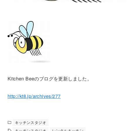
Kitchen Beeのブログを更新しました。
http://kt8.jp/archives/277
キッチンスタジオ
キッチンスタジオ
レンタルキッチン