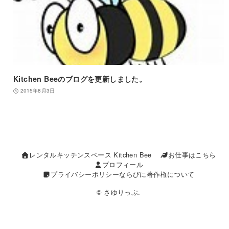
Kitchen Beeのブログを更新しました。
2015年8月3日
レンタルキッチンスペース Kitchen Bee
お仕事はこちら
プロフィール
プライバシーポリシーならびに著作権について
© さゆりっぷ.